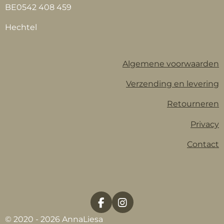
BE0542 408 459
Hechtel
Algemene voorwaarden
Verzending en levering
Retourneren
Privacy
Contact
F
I
a
n
© 2020 - 2026 AnnaLiesa