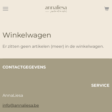
Ga
direct
naar
de
hoofdinhoud
Winkelwagen
Er zitten geen artikelen (meer) in de winkelwagen.
CONTACTGEGEVENS
SERVICE
AnnaLiesa
info@annaliesa.be