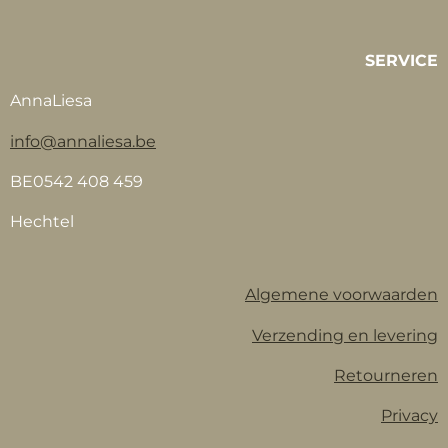
SERVICE
AnnaLiesa
info@annaliesa.be
BE0542 408 459
Hechtel
Algemene voorwaarden
Verzending en levering
Retourneren
Privacy